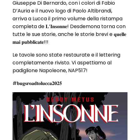
Giuseppe Di Bernardo, con i colori di Fabio
D’Auria e il nuovo logo di Paolo Altibrandi,
arriva a Lucca il primo volume della ristampa
completa de 𝐋’𝐈𝐧𝐬𝐨𝐧𝐧𝐞! Desdemona torna con
tutte le sue storie, anche le storie brevi e 𝐪𝐮𝐞𝐥𝐥𝐞
𝐦𝐚𝐢 𝐩𝐮𝐛𝐛𝐥𝐢𝐜𝐚𝐭𝐞!!!
Le tavole sono state restaurate e il lettering
completamente rivisto. Vi aspettiamo al
padiglione Napoleone, NAP517!
#𝐛𝐮𝐠𝐬𝐫𝐨𝐚𝐝𝐭𝐨𝐥𝐮𝐜𝐜𝐚𝟐𝟎𝟐𝟓