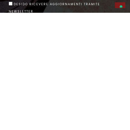
DESIDO RICEVERE AGGIORNAMENTI TRAMITE
NEWSLETTER
INVIA
Vuoi ricevere news, offerte
e curiosità in anteprima?
Lasciaci la tua email...​
ho preso visione della privacy policy ed acconsento al