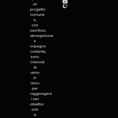
un
progetto
comune
e,
con
sacrificio,
abnegazione
e
impegno
costante,
sono
cresciuti
di
anno
in
anno
per
raggiungere
i vari
obiettivi
che
si