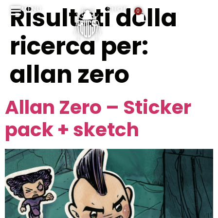
Risultati della
MENU
SHOP
0
ricerca per:
allan zero
Allan Zero – Sticker
pack + sketch