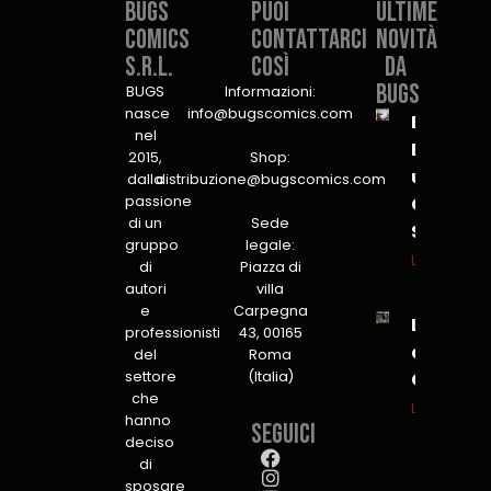
Bugs
PUOI
Ultime
Comics
CONTATTARCI
novità
S.r.l.​
COSÌ​
da
Bugs
BUGS
Informazioni:
nasce
info@bugscomics.com
B.U.G.S.
nel
Bureau
2015,
Shop:
unit for
dalla
distribuzione@bugscomics.com
passione
Global
di un
Sede
Security
gruppo
legale:
Leggi tutto
di
Piazza di
autori
villa
e
Carpegna
L’Insonn
professionisti
43, 00165
a Lucca
del
Roma
settore
(Italia)
C&G
che
Leggi tutto
hanno
Seguici
deciso
di
sposare