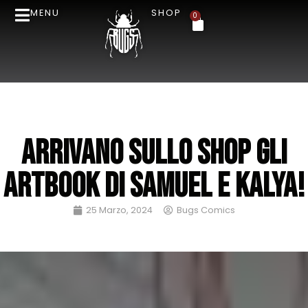
MENU
SHOP
0
Arrivano sullo shop gli
artbook di Samuel e Kalya!
25 Marzo, 2024
Bugs Comics