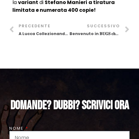
la
variant
di
Stefano Manieri
a tiratura
limitata e numerata 400 copie!
PRECEDENTE
SUCCESSIVO
A Lucca Collezionando: BUGS Comics e gli artbook di Samuel e Kalya!
Benvenuto in 𝐁𝐔𝐆𝐒 𝐜𝐡𝐚𝐥𝐥𝐞𝐧𝐠𝐞 𝟐𝟎𝟐𝟒!
DOmande? Dubbi? Scrivici ora
NOME