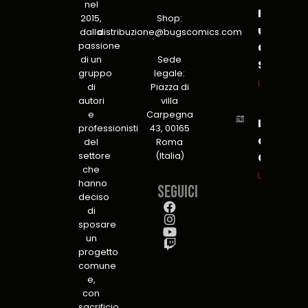
nel
Bureau
2015,
Shop:
unit for
dalla
distribuzione@bugscomics.com
passione
Global
di un
Sede
Security
gruppo
legale:
Leggi tutto
di
Piazza di
autori
villa
e
Carpegna
L’Insonn
professionisti
43, 00165
a Lucca
del
Roma
settore
(Italia)
C&G
che
Leggi tutto
hanno
Seguici
deciso
di
sposare
un
progetto
comune
e,
con
sacrificio,