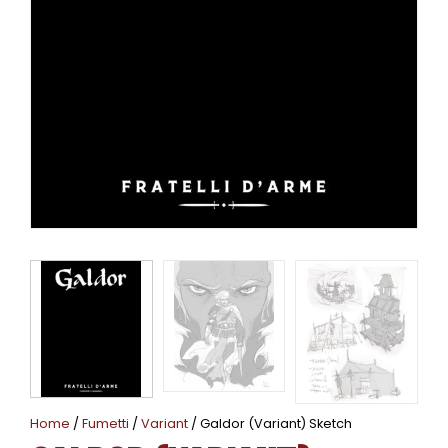
Home
/
Fumetti
/
Variant
/ Galdor (Variant) Sketch