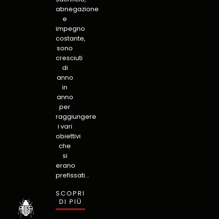
abnegazione
e
impegno
costante,
sono
cresciuti
di
anno
in
anno
per
raggiungere
i vari
obiettivi
che
si
erano
prefissati…
SCOPRI
DI PIÙ