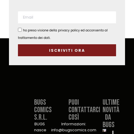
ho preso visione della privacy policy ed acconsento al
trattamento dei dati.
ISCRIVITI ORA
Bugs
PUOI
Ultime
Comics
CONTATTARCI
novità
S.r.l.​
COSÌ​
da
Bugs
BUGS
Informazioni:
nasce
info@bugscomics.com
B.U.G.S.