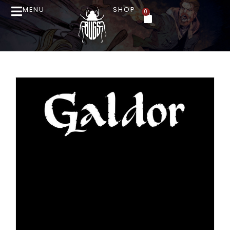
MENU
SHOP
0