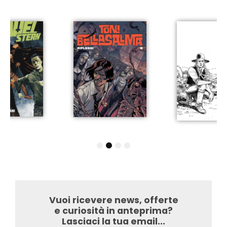
1
2
3
4
Vuoi ricevere news, offerte
e curiosità in anteprima?
Lasciaci la tua email...​