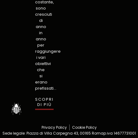
costante,
sono
cresciuti
di
anno
in
anno
per
raggiungere
i vari
obiettivi
che
si
erano
prefissati…
SCOPRI
DI PIÙ
Privacy Policy
Cookie Policy
Sede legale: Piazza di Villa Carpegna 43, 00165 Roma
p.iva 14677731001