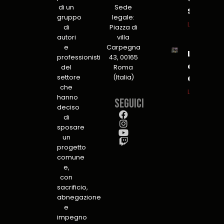
di un
Sede
Security
gruppo
legale:
Leggi tutto
di
Piazza di
autori
villa
e
Carpegna
L’Insonn
professionisti
43, 00165
a Lucca
del
Roma
settore
(Italia)
C&G
che
Leggi tutto
hanno
Seguici
deciso
di
sposare
un
progetto
comune
e,
con
sacrificio,
abnegazione
e
impegno