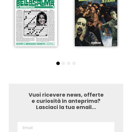
1
2
3
4
Vuoi ricevere news, offerte
e curiosità in anteprima?
Lasciaci la tua email...​