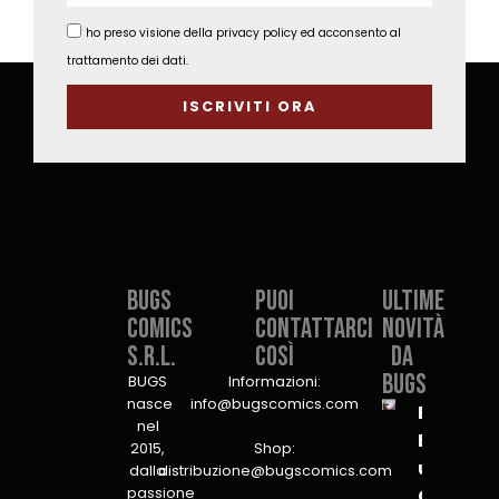
ho preso visione della privacy policy ed acconsento al
trattamento dei dati.
ISCRIVITI ORA
Bugs
PUOI
Ultime
Comics
CONTATTARCI
novità
S.r.l.​
COSÌ​
da
Bugs
BUGS
Informazioni:
nasce
info@bugscomics.com
B.U.G.S.
nel
Bureau
2015,
Shop:
unit for
dalla
distribuzione@bugscomics.com
passione
Global