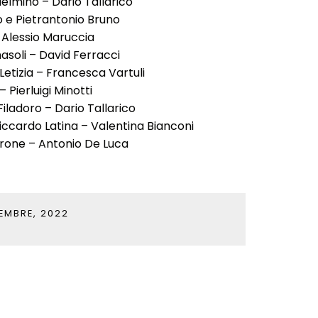
elmino – Dario Tallarico
o e Pietrantonio Bruno
 Alessio Maruccia
soli – David Ferracci
Letizia – Francesca Vartuli
 Pierluigi Minotti
Filadoro – Dario Tallarico
iccardo Latina – Valentina Bianconi
arone – Antonio De Luca
EMBRE, 2022