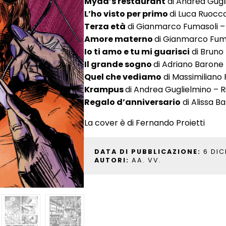
Myda’s restaurant
di Andrea Gugli
L’ho visto per primo
di Luca Ruocc
Terza età
di Gianmarco Fumasoli –
Amore materno
di Gianmarco Fuma
Io ti amo e tu mi guarisci
di Bruno 
Il grande sogno
di Adriano Barone –
Quel che vediamo
di Massimiliano 
Krampus
di Andrea Guglielmino – R
Regalo d’anniversario
di Alissa B
La cover è di Fernando Proietti
DATA DI PUBBLICAZIONE:
6 DIC
AUTORI:
AA. VV.