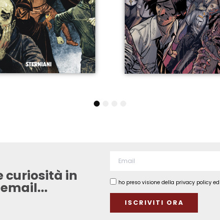
1
2
3
4
 curiosità in
ho preso visione della privacy policy e
mail...​
ISCRIVITI ORA