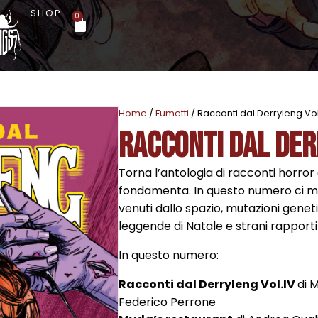
SHOP
0
Home
/
Fumetti
/ Racconti dal Derryleng Vol
Racconti dal Der
Torna l’antologia di racconti horror
fondamenta. In questo numero ci muo
venuti dallo spazio, mutazioni genet
leggende di Natale e strani rapporti
In questo numero:
Racconti dal Derryleng Vol.IV
di 
Federico Perrone