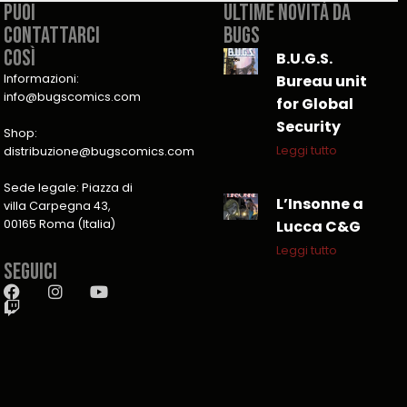
PUOI
Ultime novità da
CONTATTARCI
Bugs
COSÌ​
B.U.G.S.
Informazioni:
Bureau unit
info@bugscomics.com
for Global
Security
Shop:
Leggi tutto
distribuzione@bugscomics.com
Sede legale: Piazza di
L’Insonne a
villa Carpegna 43,
00165 Roma (Italia)
Lucca C&G
Leggi tutto
Seguici