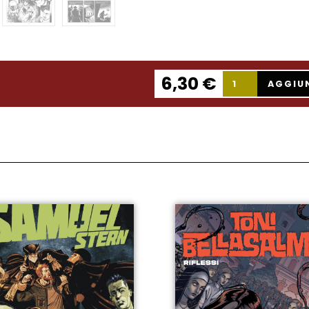
6,30
€
AGGIU