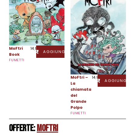
MoFtri
14,90
€
AGGIUNGI
Book
FUMETTI
MoFtri –
14,90
€
AGGIUNGI
La
chiamata
del
Grande
Polpo
FUMETTI
Offerte:
MoFtri