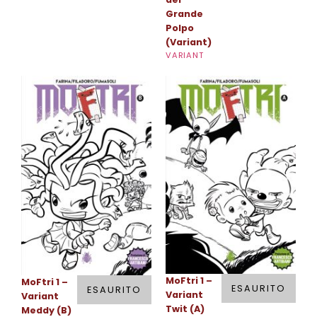
Grande
Polpo
(Variant)
VARIANT
MoFtri 1 –
MoFtri 1 –
ESAURITO
ESAURITO
Variant
Variant
Twit (A)
Meddy (B)