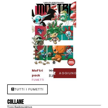
MoFtri
14,60
€
AGGIUNGI
pack
8,90
€
FUMETTI
TUTTI I FUMETTI
Collane
Toni Bellasalma