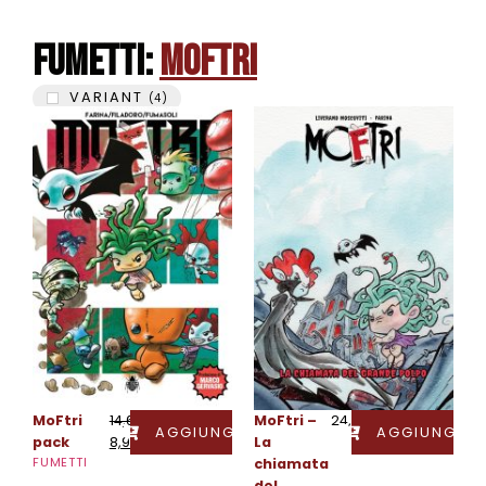
Fumetti:
MoFtri
VARIANT
(
4
)
MoFtri
14,60
€
MoFtri –
24,90
€
AGGIUNGI
AGGIUNGI
pack
8,90
€
La
FUMETTI
chiamata
del