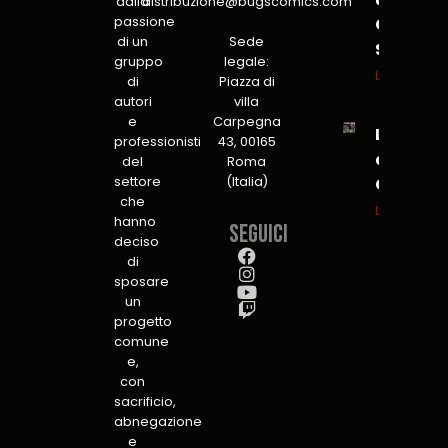
dalla
distribuzione@bugscomics.com
passione
Global
di un
Sede
Security
gruppo
legale:
Leggi tutto
di
Piazza di
autori
villa
e
Carpegna
L’Insonn
professionisti
43, 00165
a Lucca
del
Roma
settore
(Italia)
C&G
che
Leggi tutto
hanno
Seguici
deciso
di
sposare
un
progetto
comune
e,
con
sacrificio,
abnegazione
e