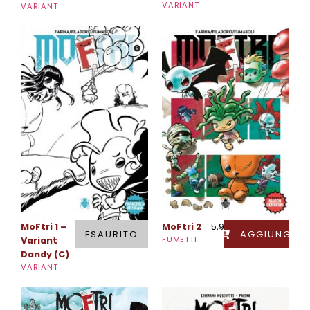
VARIANT
VARIANT
MoFtri 1 –
MoFtri 2
5,90
€
ESAURITO
AGGIUNGI
FUMETTI
Variant
Dandy (C)
VARIANT