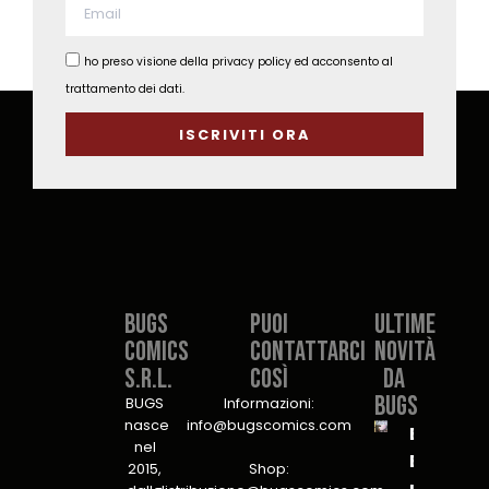
ho preso visione della privacy policy ed acconsento al
trattamento dei dati.
ISCRIVITI ORA
Bugs
PUOI
Ultime
Comics
CONTATTARCI
novità
S.r.l.​
COSÌ​
da
Bugs
BUGS
Informazioni:
nasce
info@bugscomics.com
B.U.G.S.
nel
Bureau
2015,
Shop:
unit for