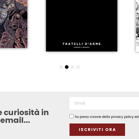
1
2
3
4
 curiosità in
ho preso visione della privacy policy e
mail...​
ISCRIVITI ORA