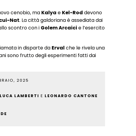
 nuovo cenobio, ma
Kalya
e
Kel-Rod
devono
cui-Nat
. La città galdoriana è assediata dai
 allo scontro con i
Golem Arcaici
e l’esercito
hiamata in disparte da
Erval
che le rivela una
ani sono frutto degli esperimenti fatti dai
BRAIO, 2025
LUCA LAMBERTI
E
LEONARDO CANTONE
NDE