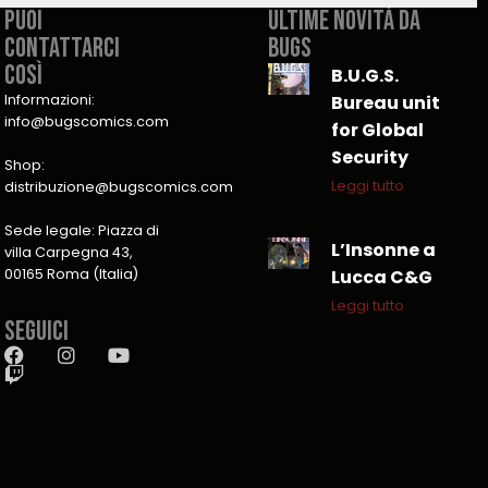
PUOI
Ultime novità da
CONTATTARCI
Bugs
COSÌ​
B.U.G.S.
Informazioni:
Bureau unit
info@bugscomics.com
for Global
Security
Shop:
Leggi tutto
distribuzione@bugscomics.com
Sede legale: Piazza di
L’Insonne a
villa Carpegna 43,
00165 Roma (Italia)
Lucca C&G
Leggi tutto
Seguici