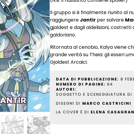
(N.B. il riassunto contiene spoiler)
Il gruppo si è finalmente riunito al
raggiungere
Jantir
per salvare
Ma
gjaldest e dagli aldelisiani, costretti
galdoriano.
Ritornata al cenobio, Kalya viene c
grande verità su Theia: gli esseri um
Gjaldest Arcaici.
DATA DI PUBBLICAZIONE:
8 FEB
NUMERO DI PAGINE:
64
AUTORI:
SOGGETTO E SCENEGGIATURA DI
DISEGNI DI
MARCO CASTRICINI
LA COVER È DI
ELENA CASAGRA