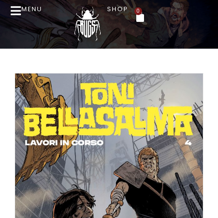
MENU
SHOP
0