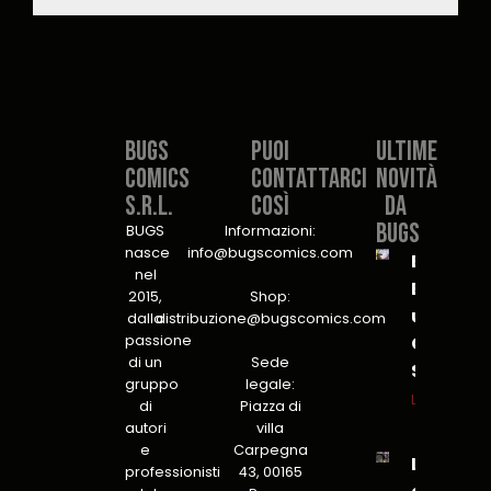
Bugs
PUOI
Ultime
Comics
CONTATTARCI
novità
S.r.l.​
COSÌ​
da
Bugs
BUGS
Informazioni:
nasce
info@bugscomics.com
B.U.G.S.
nel
Bureau
2015,
Shop:
unit for
dalla
distribuzione@bugscomics.com
passione
Global
di un
Sede
Security
gruppo
legale:
Leggi tutto
di
Piazza di
autori
villa
e
Carpegna
L’Insonn
professionisti
43, 00165