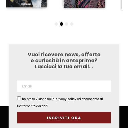
1
2
3
4
Vuoi ricevere news, offerte
e curiosità in anteprima?
Lasciaci la tua email...​
ho preso visione della privacy policy ed acconsento al
trattamento dei dati.
ISCRIVITI ORA