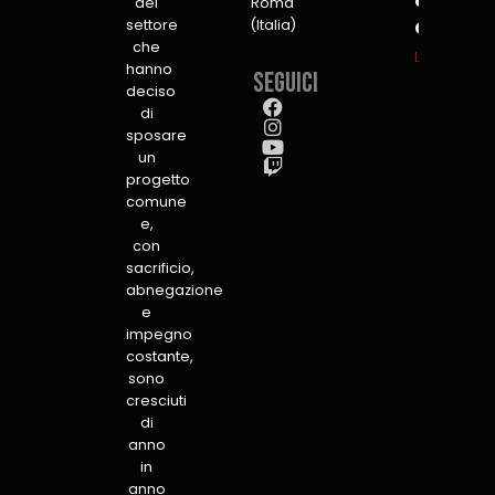
a Lucca
del
Roma
settore
(Italia)
C&G
che
Leggi tutto
hanno
Seguici
deciso
di
sposare
un
progetto
comune
e,
con
sacrificio,
abnegazione
e
impegno
costante,
sono
cresciuti
di
anno
in
anno